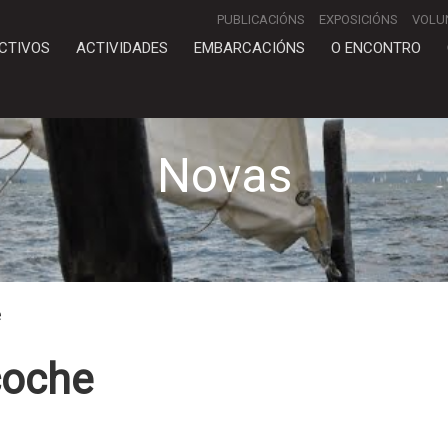
PUBLICACIÓNS
EXPOSICIÓNS
VOLU
CTIVOS
ACTIVIDADES
EMBARCACIÓNS
O ENCONTRO
Novas
e
coche