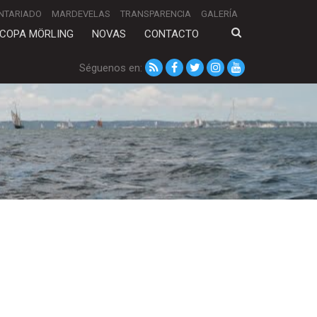
NTARIADO
MARDEVELAS
TRANSPARENCIA
GALERÍA
COPA MÖRLING
NOVAS
CONTACTO
Séguenos en: