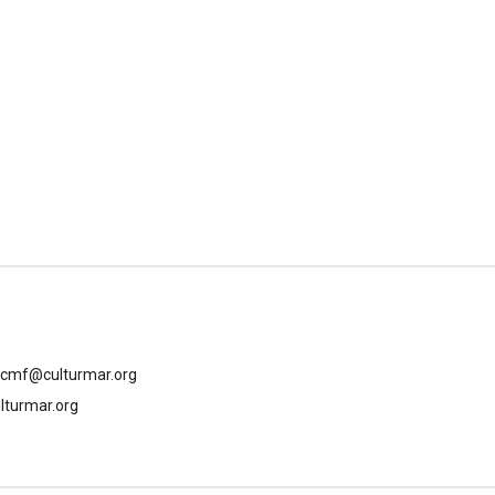
gcmf@culturmar.org
lturmar.org