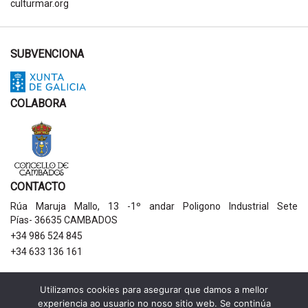
culturmar.org
SUBVENCIONA
COLABORA
CONTACTO
Rúa Maruja Mallo, 13 -1º andar Poligono Industrial Sete
Pías- 36635 CAMBADOS
+34 986 524 845
+34 633 136 161
AVISOS LEGAIS
Utilizamos cookies para asegurar que damos a mellor
experiencia ao usuario no noso sitio web. Se continúa
Política de privacidade