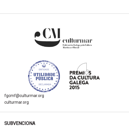
fgcmf@culturmar.org
culturmar.org
SUBVENCIONA