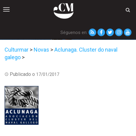
Toggle
navigation
Séguenos en:
Culturmar
>
Novas
>
Aclunaga. Cluster do naval
galego
>
Publicado o
17/01/2017