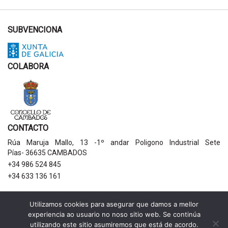
SUBVENCIONA
COLABORA
CONTACTO
Rúa Maruja Mallo, 13 -1º andar Poligono Industrial Sete
Pías- 36635 CAMBADOS
+34 986 524 845
+34 633 136 161
AVISOS LEGAIS
Utilizamos cookies para asegurar que damos a mellor
experiencia ao usuario no noso sitio web. Se continúa
Política de privacidade
utilizando este sitio asumiremos que está de acordo.
Aviso legal