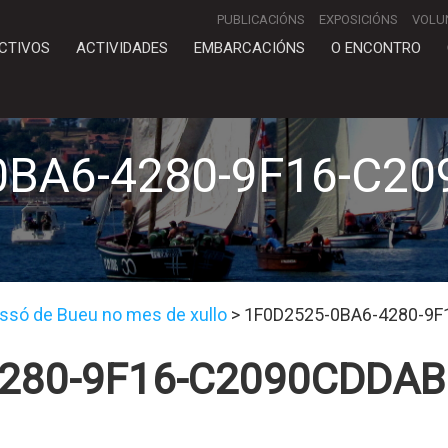
PUBLICACIÓNS
EXPOSICIÓNS
VOLU
CTIVOS
ACTIVIDADES
EMBARCACIÓNS
O ENCONTRO
0BA6-4280-9F16-C2
ssó de Bueu no mes de xullo
>
1F0D2525-0BA6-4280-9
4280-9F16-C2090CDDAB