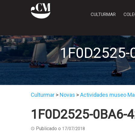
CULTURMAR
COLE
1F0D2525-
Culturmar
>
Novas
>
Actividades museo Ma
1F0D2525-0BA6-
Publicado o
17/07/2018