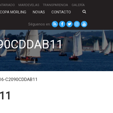
NTARIADO
MARDEVELAS
TRANSPARENCIA
GALERÍA
COPA MÖRLING
NOVAS
CONTACTO
Séguenos en:
090CDDAB11
F16-C2090CDDAB11
11