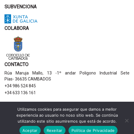
SUBVENCIONA
COLABORA
CONTACTO
Rúa Maruja Mallo, 13 -1º andar Poligono Industrial Sete
Pías- 36635 CAMBADOS
+34 986 524 845
+34 633 136 161
AVISOS LEGAIS
Utilizamos cookies para asegurar que damos a mellor
experiencia ao usuario no noso sitio web. Se continúa
Política de privacidade
utilizando este sitio asumiremos que está de acordo.
Aviso legal
Política de cookies
Aceptar
Rexeitar
Política de Privacidade