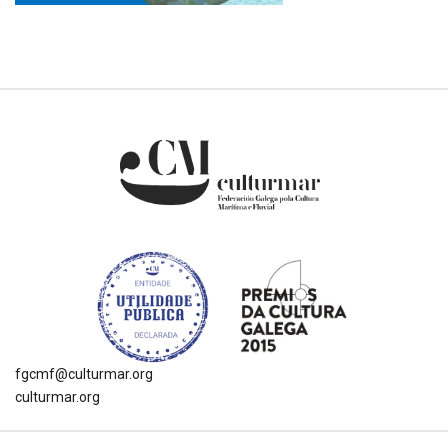
fgcmf@culturmar.org
culturmar.org