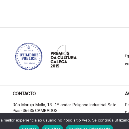
f
cu
CONTACTO
A
Rúa Maruja Mallo, 13 -1º andar Poligono Industrial Sete
Po
Pías- 36635 CAMBADOS
Po
+34 986 524 845
a mellor experiencia ao usuario no noso sitio web. Se continúa utilizan
+34 633 136 161
Aceptar
Rexeitar
Política de Privacidade