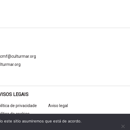
gcmf@culturmar.org
lturmar.org
VISOS LEGAIS
lítica de privacidade
Aviso legal
lítica de cookies
do este sitio asumiremos que está de acordo.