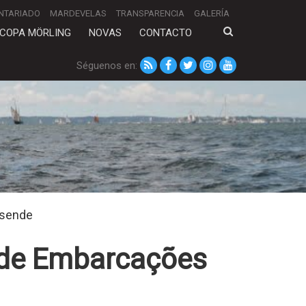
NTARIADO
MARDEVELAS
TRANSPARENCIA
GALERÍA
COPA MÖRLING
NOVAS
CONTACTO
Séguenos en:
osende
o de Embarcações