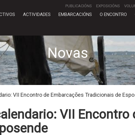
PUBLICACIÓNS
EXPOSICIÓNS
VOLU
CTIVOS
ACTIVIDADES
EMBARCACIÓNS
O ENCONTRO
Novas
dario: VII Encontro de Embarcações Tradicionais de Esp
calendario: VII Encontr
sposende