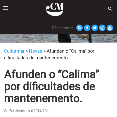
Toggle
navigation
Séguenos en:
Novas
Culturmar
>
Novas
>
Afunden o “Calima” por
dificultades de mantenemento.
Afunden o “Calima”
por dificultades de
mantenemento.
Publicado o
02/03/2011