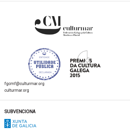
fgcmf@culturmar.org
culturmar.org
SUBVENCIONA