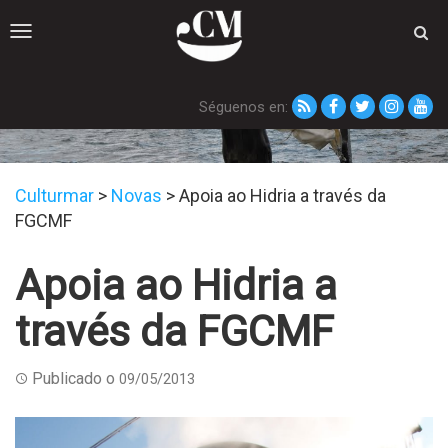
Toggle
navigation
Séguenos en:
Novas
Culturmar
>
Novas
>
Apoia ao Hidria a través da
FGCMF
Apoia ao Hidria a
través da FGCMF
Publicado o
09/05/2013