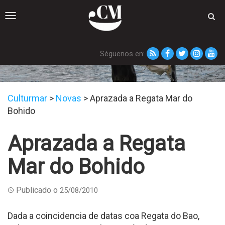
Toggle
navigation
Séguenos en:
Novas
Culturmar
>
Novas
>
Aprazada a Regata Mar do
Bohido
Aprazada a Regata
Mar do Bohido
Publicado o
25/08/2010
Dada a coincidencia de datas coa Regata do Bao,