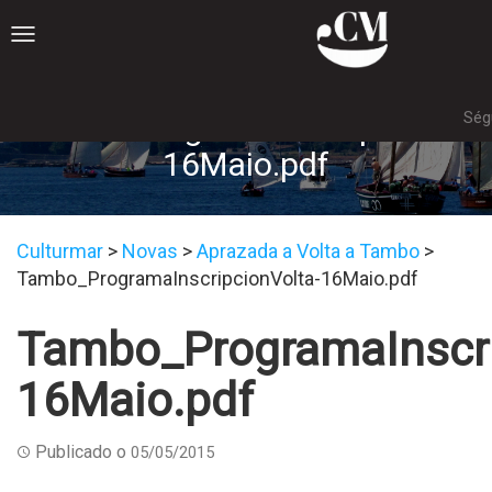
Toggle
navigation
Ség
Tambo_ProgramaInscripcionVol
16Maio.pdf
Culturmar
>
Novas
>
Aprazada a Volta a Tambo
>
Tambo_ProgramaInscripcionVolta-16Maio.pdf
Tambo_ProgramaInscri
16Maio.pdf
Publicado o
05/05/2015