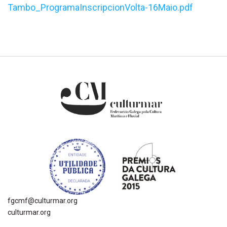
Tambo_ProgramaInscripcionVolta-16Maio.pdf
fgcmf@culturmar.org
culturmar.org