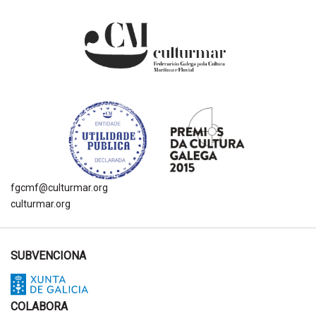
fgcmf@culturmar.org
culturmar.org
SUBVENCIONA
COLABORA