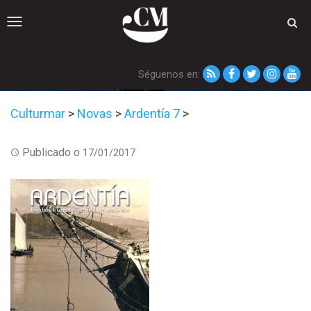
Toggle
navigation
Séguenos en:
Culturmar
>
Novas
>
Ardentía 7
>
Publicado o
17/01/2017