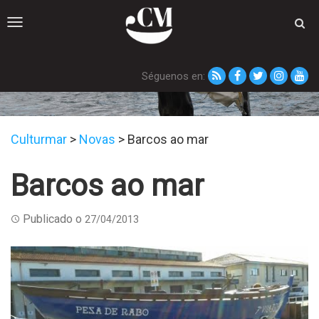
Toggle
navigation
Séguenos en:
Novas
Culturmar
>
Novas
>
Barcos ao mar
Barcos ao mar
Publicado o
27/04/2013