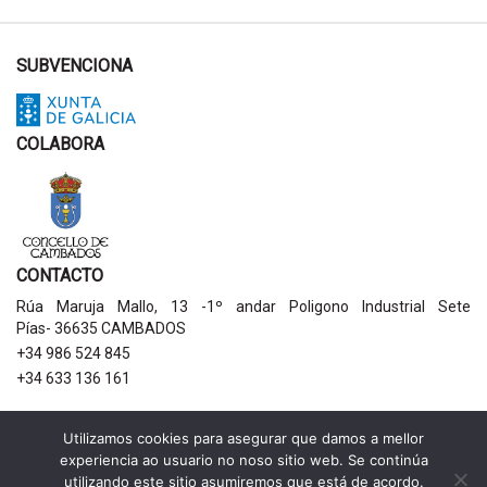
SUBVENCIONA
COLABORA
CONTACTO
Rúa Maruja Mallo, 13 -1º andar Poligono Industrial Sete
Pías- 36635 CAMBADOS
+34 986 524 845
+34 633 136 161
AVISOS LEGAIS
Utilizamos cookies para asegurar que damos a mellor
experiencia ao usuario no noso sitio web. Se continúa
Política de privacidade
utilizando este sitio asumiremos que está de acordo.
Aviso legal