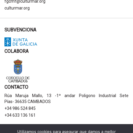
fgcmf@culturmar.org
culturmar.org
SUBVENCIONA
COLABORA
CONTACTO
Rúa Maruja Mallo, 13 -1º andar Poligono Industrial Sete
Pías- 36635 CAMBADOS
+34 986 524 845
+34 633 136 161
AVISOS LEGAIS
Utilizamos cookies para asegurar que damos a mellor