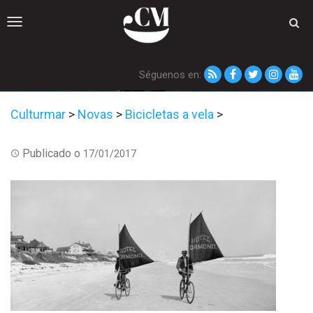
Toggle
navigation
Séguenos en:
Culturmar
>
Novas
>
Bicicletas a vela
>
Publicado o
17/01/2017