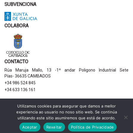
SUBVENCIONA
COLABORA
CONTACTO
Rúa Maruja Mallo, 13 -1º andar Poligono Industrial Sete
Pías- 36635 CAMBADOS
+34 986 524 845
+34 633 136 161
AVISOS LEGAIS
Utilizamos cookies para asegurar que damos a mellor
experiencia ao usuario no noso sitio web. Se continúa
Política de privacidade
utilizando este sitio asumiremos que está de acordo.
Aviso legal
Política de cookies
Aceptar
Rexeitar
Política de Privacidade