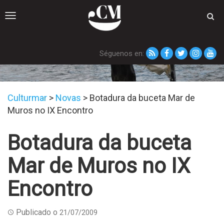
Toggle
navigation
Séguenos en:
Novas
Culturmar
>
Novas
>
Botadura da buceta Mar de
Muros no IX Encontro
Botadura da buceta
Mar de Muros no IX
Encontro
Publicado o
21/07/2009