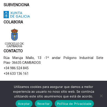
SUBVENCIONA
COLABORA
CONTACTO
Rúa Maruja Mallo, 13 -1º andar Poligono Industrial Sete
Pías- 36635 CAMBADOS
+34 986 524 845
+34 633 136 161
AVISOS LEGAIS
Utilizamos cookies para asegurar que damos a mellor
experiencia ao usuario no noso sitio web. Se continúa
Política de privacidade
utilizando este sitio asumiremos que está de acordo.
Aviso legal
Política de cookies
Aceptar
Rexeitar
Política de Privacidade