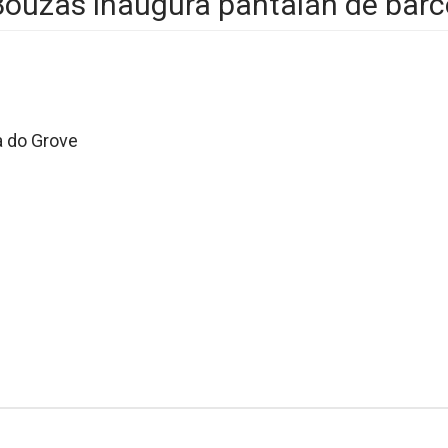
Bouzas inaugura pantalán de barco
 a do Grove