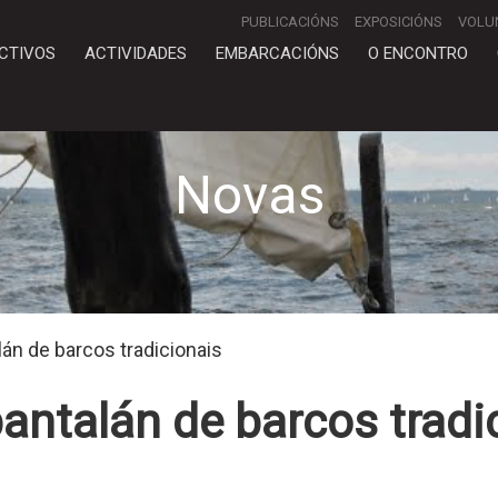
PUBLICACIÓNS
EXPOSICIÓNS
VOLU
CTIVOS
ACTIVIDADES
EMBARCACIÓNS
O ENCONTRO
Novas
án de barcos tradicionais
antalán de barcos tradi