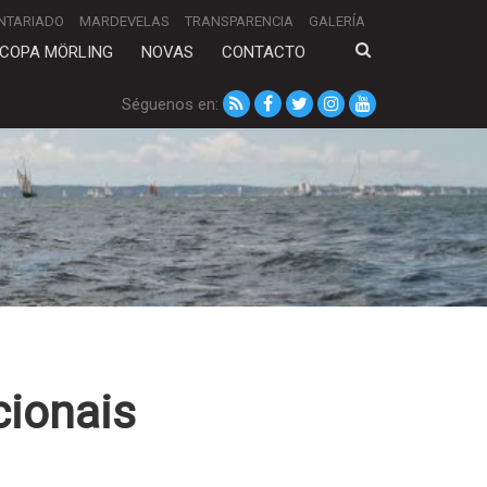
NTARIADO
MARDEVELAS
TRANSPARENCIA
GALERÍA
COPA MÖRLING
NOVAS
CONTACTO
Séguenos en:
cionais