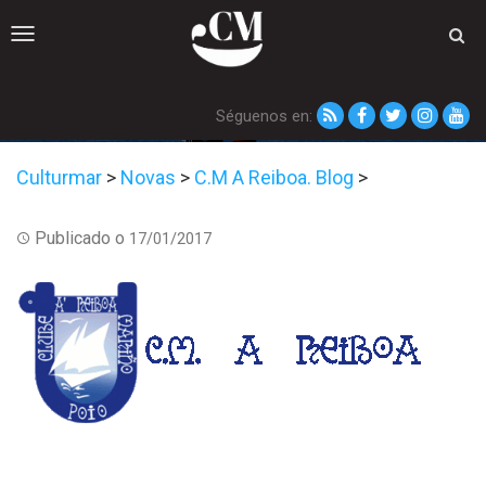
Toggle
navigation
Séguenos en:
Culturmar
>
Novas
>
C.M A Reiboa. Blog
>
Publicado o
17/01/2017