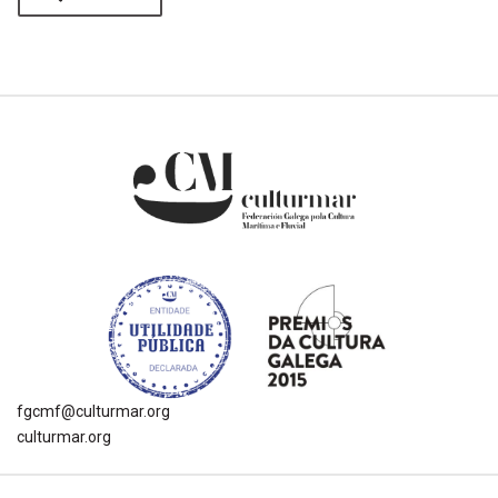
fgcmf@culturmar.org
culturmar.org