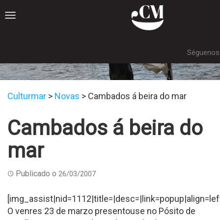
Toggle
navigation
Séguenos 
Novas
Culturmar
>
Novas
>
Cambados á beira do mar
Cambados á beira do
mar
Publicado o
26/03/2007
[img_assist|nid=1112|title=|desc=|link=popup|align=le
O venres 23 de marzo presentouse no Pósito de