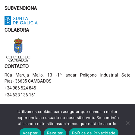
SUBVENCIONA
COLABORA
CONTACTO
Rúa Maruja Mallo, 13 -1º andar Poligono Industrial Sete
Pías- 36635 CAMBADOS
+34 986 524 845
+34 633 136 161
AVISOS LEGAIS
Utilizamos cookies para asegurar que damos a mellor
experiencia ao usuario no noso sitio web. Se continúa
Política de privacidade
utilizando este sitio asumiremos que está de acordo.
Aviso legal
Política de cookies
Aceptar
Rexeitar
Política de Privacidade