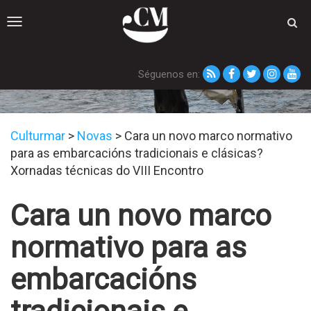
Toggle
navigation
Séguenos en:
Novas
Culturmar
>
Novas
>
Cara un novo marco normativo
para as embarcacións tradicionais e clásicas?
Xornadas técnicas do VIII Encontro
Cara un novo marco
normativo para as
embarcacións