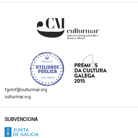
fgcmf@culturmar.org
culturmar.org
SUBVENCIONA