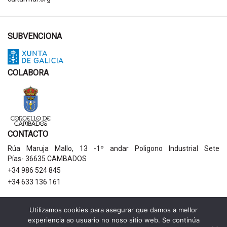
SUBVENCIONA
COLABORA
CONTACTO
Rúa Maruja Mallo, 13 -1º andar Poligono Industrial Sete
Pías- 36635 CAMBADOS
+34 986 524 845
+34 633 136 161
AVISOS LEGAIS
Utilizamos cookies para asegurar que damos a mellor
experiencia ao usuario no noso sitio web. Se continúa
Política de privacidade