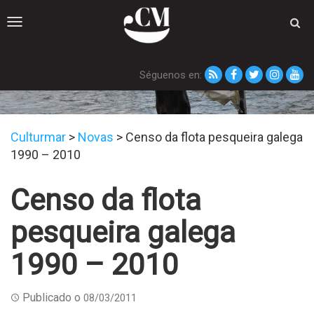
Toggle
navigation
Séguenos en:
Novas
Culturmar
>
Novas
>
Censo da flota pesqueira galega
1990 – 2010
Censo da flota
pesqueira galega
1990 – 2010
Publicado o
08/03/2011