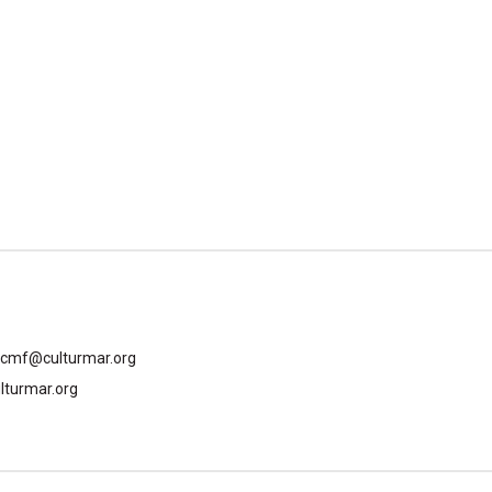
gcmf@culturmar.org
lturmar.org