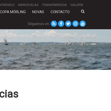
NTARIADO
MARDEVELAS
TRANSPARENCIA
GALERÍA
COPA MÖRLING
NOVAS
CONTACTO
Séguenos en:
cias