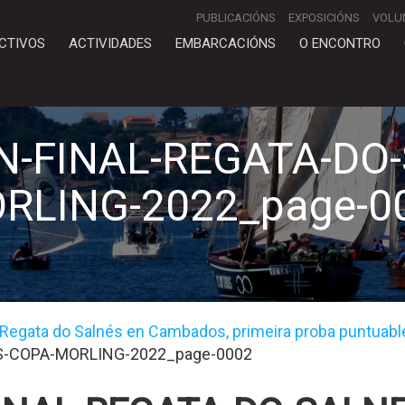
PUBLICACIÓNS
EXPOSICIÓNS
VOLU
CTIVOS
ACTIVIDADES
EMBARCACIÓNS
O ENCONTRO
N-FINAL-REGATA-DO
RLING-2022_page-0
 V Regata do Salnés en Cambados, primeira proba puntuabl
S-COPA-MORLING-2022_page-0002