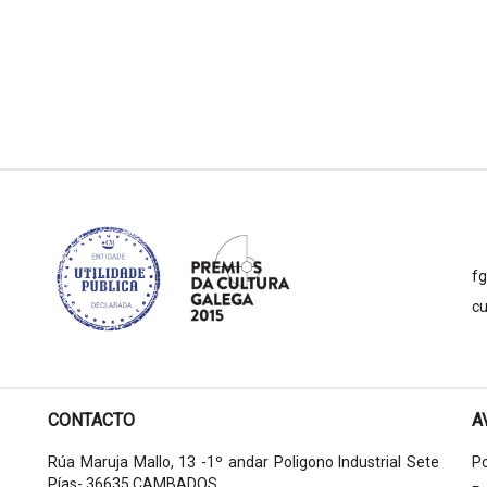
f
cu
CONTACTO
A
Rúa Maruja Mallo, 13 -1º andar Poligono Industrial Sete
Po
Pías- 36635 CAMBADOS