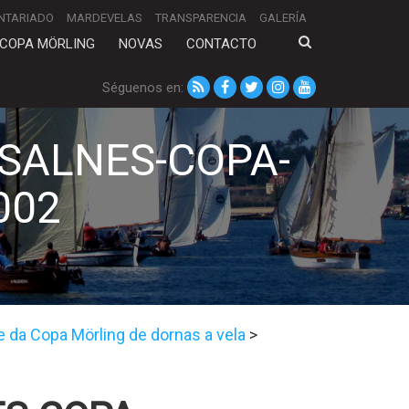
NTARIADO
MARDEVELAS
TRANSPARENCIA
GALERÍA
COPA MÖRLING
NOVAS
CONTACTO
Séguenos en:
-SALNES-COPA-
002
e da Copa Mörling de dornas a vela
>