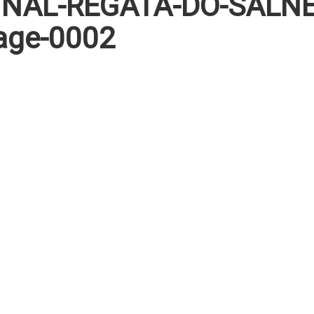
INAL-REGATA-DO-SALN
age-0002