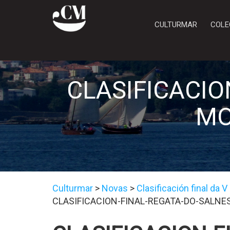
CULTURMAR
COLE
CLASIFICACIO
MO
Culturmar
>
Novas
>
Clasificación final da
CLASIFICACION-FINAL-REGATA-DO-SALNE