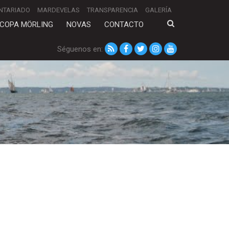
NTARIADO
MARDEVELAS
TRANSPARENCIA
GALERÍA
COPA MÖRLING
NOVAS
CONTACTO
Séguenos en: