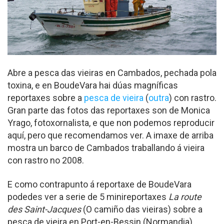
Abre a pesca das vieiras en Cambados, pechada pola
toxina, e en BoudeVara hai dúas magníficas
reportaxes sobre a
pesca de vieira
(
outra
) con rastro.
Gran parte das fotos das reportaxes son de Monica
Yrago, fotoxornalista, e que non podemos reproducir
aquí, pero que recomendamos ver. A imaxe de arriba
mostra un barco de Cambados traballando á vieira
con rastro no 2008.
E como contrapunto á reportaxe de BoudeVara
podedes ver a serie de 5 minireportaxes
La route
des Saint-Jacques
(O camiño das vieiras) sobre a
pesca de vieira en Port-en-Bessin (Normandia)