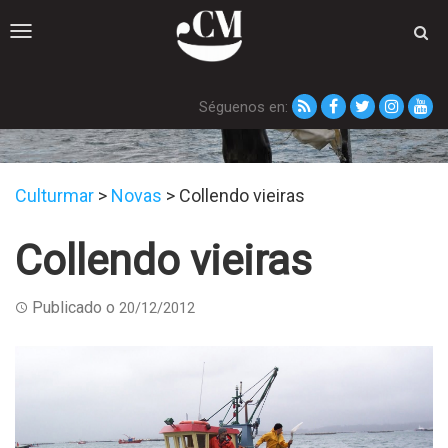
Toggle
navigation
Séguenos en:
Novas
Culturmar
>
Novas
>
Collendo vieiras
Collendo vieiras
Publicado o
20/12/2012