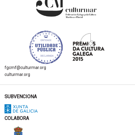
fgcmf@culturmar.org
culturmar.org
SUBVENCIONA
COLABORA