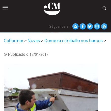
Toggle
navigation
Séguenos en:
Culturmar
>
Novas
>
Comeza o traballo nos barcos
>
Publicado o
17/01/2017