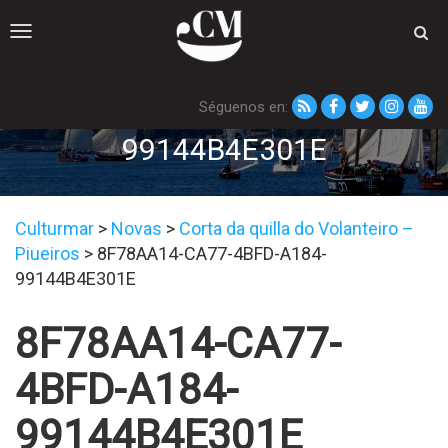
Toggle
navigation
Séguenos en:
8F78AA14-CA77-4BFD-A184-
99144B4E301E
Culturmar
>
Novas
>
Corta da quilla do Volanteiro –
Piueiros
>
8F78AA14-CA77-4BFD-A184-
99144B4E301E
8F78AA14-CA77-
4BFD-A184-
99144B4E301E