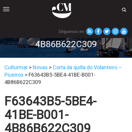
Toggle
navigation
Séguenos en:
F63643B5-5BE4-41BE-B001-
4B86B622C309
Culturmar
>
Novas
>
Corta da quilla do Volanteiro –
Piueiros
>
F63643B5-5BE4-41BE-B001-
4B86B622C309
F63643B5-5BE4-
41BE-B001-
4B86B622C309