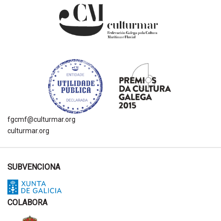
fgcmf@culturmar.org
culturmar.org
SUBVENCIONA
COLABORA