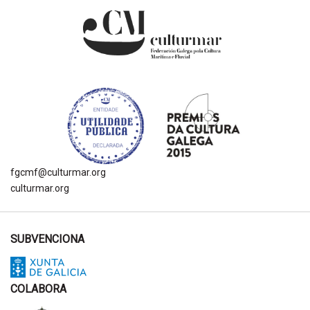
fgcmf@culturmar.org
culturmar.org
SUBVENCIONA
COLABORA