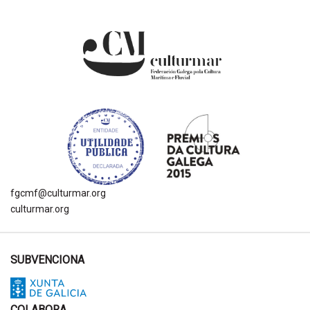
fgcmf@culturmar.org
culturmar.org
SUBVENCIONA
COLABORA