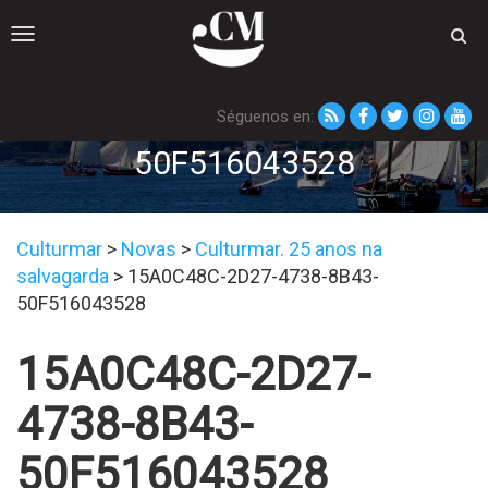
Toggle
navigation
Séguenos en:
15A0C48C-2D27-4738-8B43-
50F516043528
Culturmar
>
Novas
>
Culturmar. 25 anos na
salvagarda
>
15A0C48C-2D27-4738-8B43-
50F516043528
15A0C48C-2D27-
4738-8B43-
50F516043528