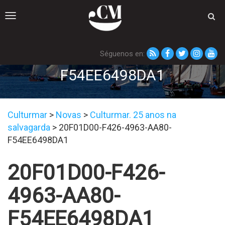
Toggle
navigation
Séguenos en:
20F01D00-F426-4963-AA80-
F54EE6498DA1
Culturmar
>
Novas
>
Culturmar. 25 anos na
salvagarda
>
20F01D00-F426-4963-AA80-
F54EE6498DA1
20F01D00-F426-
4963-AA80-
F54EE6498DA1