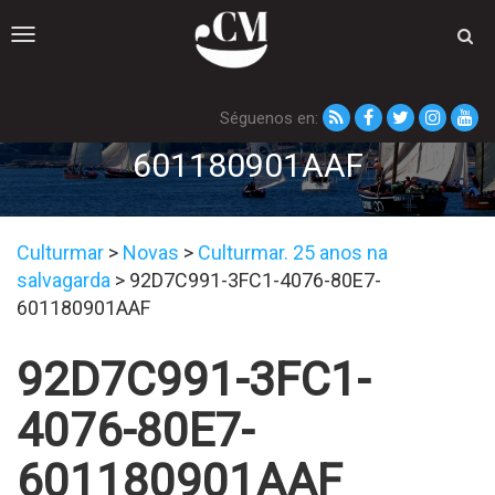
Toggle
navigation
Séguenos en:
92D7C991-3FC1-4076-80E7-
601180901AAF
Culturmar
>
Novas
>
Culturmar. 25 anos na
salvagarda
>
92D7C991-3FC1-4076-80E7-
601180901AAF
92D7C991-3FC1-
4076-80E7-
601180901AAF