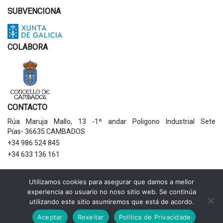
SUBVENCIONA
COLABORA
CONTACTO
Rúa Maruja Mallo, 13 -1º andar Poligono Industrial Sete
Pías- 36635 CAMBADOS
+34 986 524 845
+34 633 136 161
AVISOS LEGAIS
Utilizamos cookies para asegurar que damos a mellor
experiencia ao usuario no noso sitio web. Se continúa
Política de privacidade
utilizando este sitio asumiremos que está de acordo.
Aviso legal
Política de cookies
Aceptar
Rexeitar
Política de Privacidade