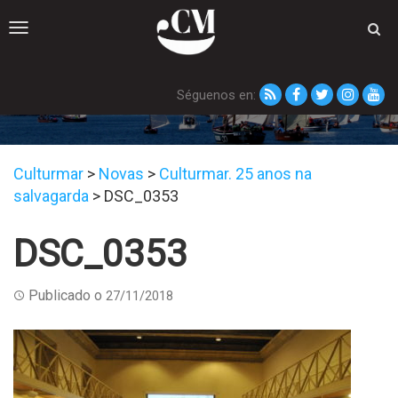
Toggle
navigation
Séguenos en:
DSC_0353
Culturmar
>
Novas
>
Culturmar. 25 anos na
salvagarda
>
DSC_0353
DSC_0353
Publicado o
27/11/2018