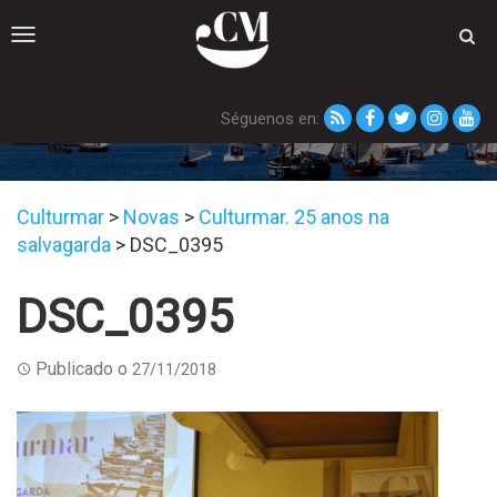
Toggle
navigation
Séguenos en:
DSC_0395
Culturmar
>
Novas
>
Culturmar. 25 anos na
salvagarda
>
DSC_0395
DSC_0395
Publicado o
27/11/2018