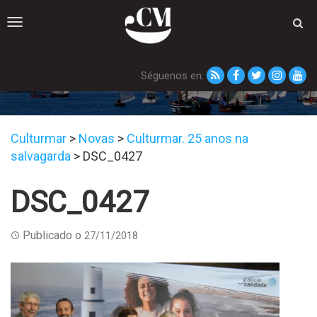
Toggle
navigation
Séguenos en:
DSC_0427
Culturmar
>
Novas
>
Culturmar. 25 anos na
salvagarda
>
DSC_0427
DSC_0427
Publicado o
27/11/2018