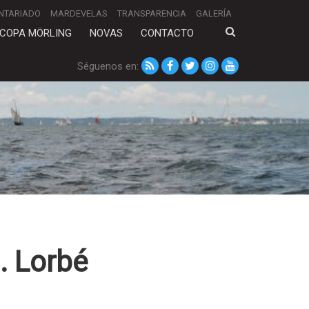
NTARIADO
MARDEVELAS
TRANSPARENCIA
GALERÍA
COPA MÖRLING
NOVAS
CONTACTO
Séguenos en:
). Lorbé