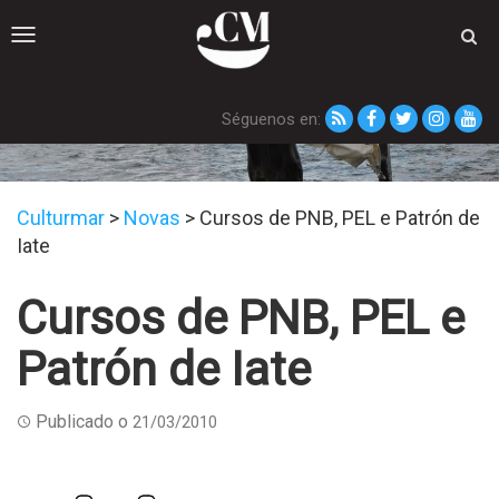
Toggle
navigation
Séguenos en:
Novas
Culturmar
>
Novas
>
Cursos de PNB, PEL e Patrón de
Iate
Cursos de PNB, PEL e
Patrón de Iate
Publicado o
21/03/2010