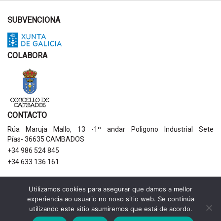
SUBVENCIONA
COLABORA
CONTACTO
Rúa Maruja Mallo, 13 -1º andar Poligono Industrial Sete
Pías- 36635 CAMBADOS
+34 986 524 845
+34 633 136 161
AVISOS LEGAIS
Utilizamos cookies para asegurar que damos a mellor
experiencia ao usuario no noso sitio web. Se continúa
Política de privacidade
utilizando este sitio asumiremos que está de acordo.
Aviso legal