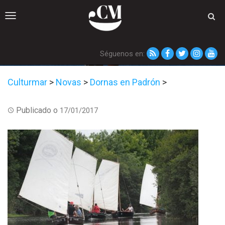
Toggle
navigation
Séguenos en:
Culturmar
>
Novas
>
Dornas en Padrón
>
Publicado o
17/01/2017