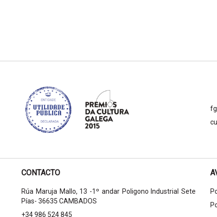
f
cu
CONTACTO
A
Rúa Maruja Mallo, 13 -1º andar Poligono Industrial Sete
Po
Pías- 36635 CAMBADOS
Po
+34 986 524 845