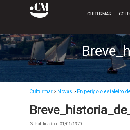
CULTURMAR
COLE
Breve_h
Culturmar
>
Novas
>
En perigo o estaleiro 
Breve_historia_d
Publicado o
01/01/1970