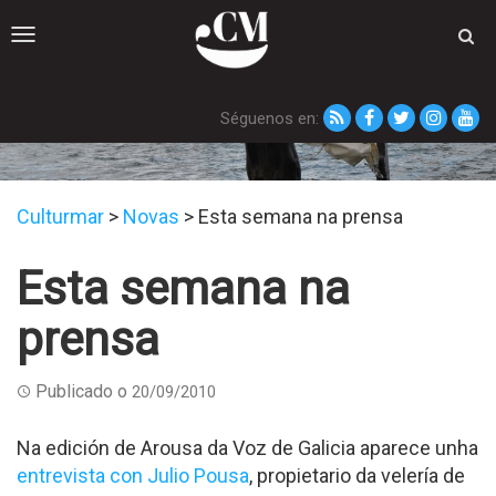
Toggle
navigation
Séguenos en:
Novas
Culturmar
>
Novas
>
Esta semana na prensa
Esta semana na
prensa
Publicado o
20/09/2010
Na edición de Arousa da Voz de Galicia aparece unha
entrevista con Julio Pousa
, propietario da velería de