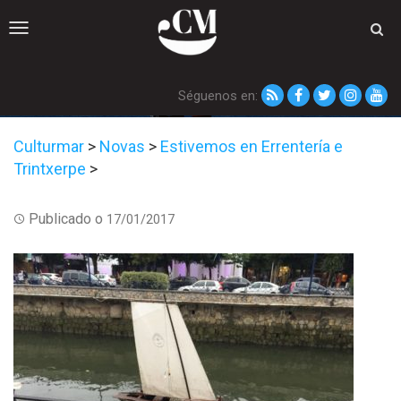
Toggle
navigation
Séguenos en:
Culturmar
>
Novas
>
Estivemos en Errentería e
Trintxerpe
>
Publicado o
17/01/2017