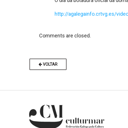
O día da botadura oficial da do
http://agalegainfo.crtvg.es/
Comments are closed.
VOLTAR