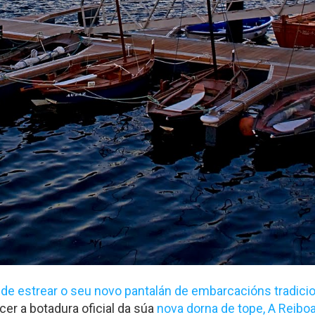
de estrear o seu novo pantalán de embarcacións tradici
cer a botadura oficial da súa
nova dorna de tope, A Reibo