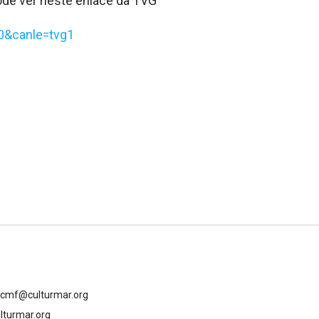
pode ver neste enlace da TVG
0&canle=tvg1
gcmf@culturmar.org
lturmar.org