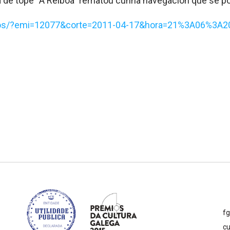
rna de tope “A Reiboa” rematou cunha navegación que se 
videos/?emi=12077&corte=2011-04-17&hora=21%3A06%3A2
f
cu