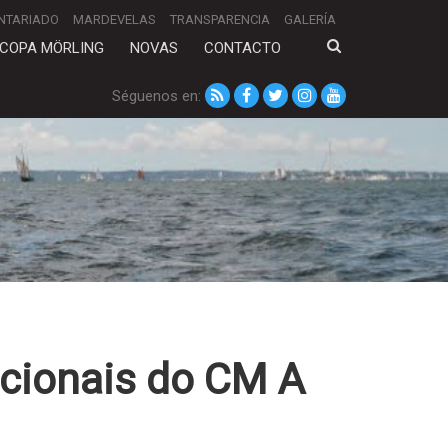
NTARIADO
MARDEVELAS
TRANSPARENCIA
GALERÍA
COPA MÖRLING
NOVAS
CONTACTO
Séguenos en:
icionais do CM A