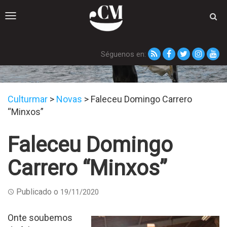
Toggle
navigation
Séguenos en:
Novas
Culturmar
>
Novas
>
Faleceu Domingo Carrero
“Minxos”
Faleceu Domingo
Carrero “Minxos”
Publicado o
19/11/2020
Onte soubemos