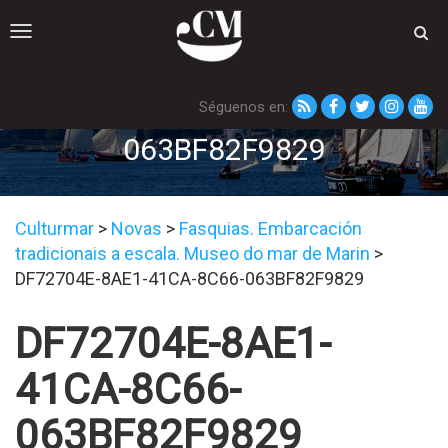
Toggle
navigation
Séguenos en:
DF72704E-8AE1-41CA-8C66-
063BF82F9829
Culturmar
>
Novas
>
Fasquias. Embarcación
tradicionais a escala. Museo do mar de Marin
>
DF72704E-8AE1-41CA-8C66-063BF82F9829
DF72704E-8AE1-
41CA-8C66-
063BF82F9829