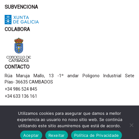
SUBVENCIONA
COLABORA
CONTACTO
Rúa Maruja Mallo, 13 -1º andar Poligono Industrial Sete
Pías- 36635 CAMBADOS
+34 986 524 845
+34 633 136 161
AVISOS LEGAIS
Utilizamos cookies para asegurar que damos a mellor
experiencia ao usuario no noso sitio web. Se continúa
Política de privacidade
utilizando este sitio asumiremos que está de acordo.
Aviso legal
Política de cookies
Aceptar
Rexeitar
Política de Privacidade