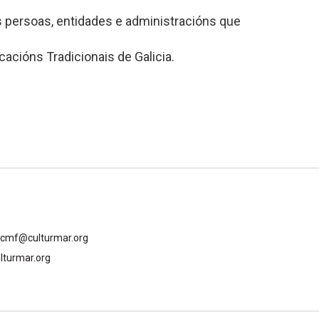
 persoas, entidades e administracións que
acións Tradicionais de Galicia.
gcmf@culturmar.org
lturmar.org