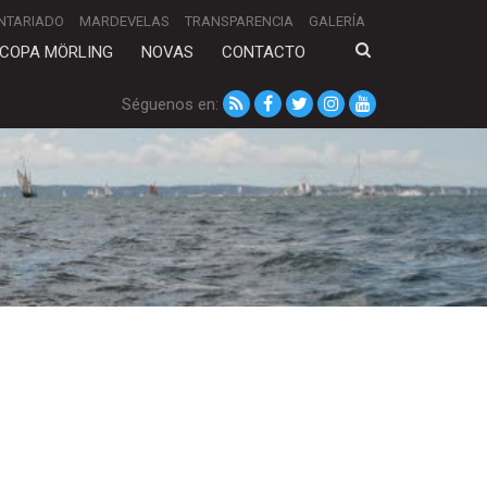
NTARIADO
MARDEVELAS
TRANSPARENCIA
GALERÍA
COPA MÖRLING
NOVAS
CONTACTO
Séguenos en: