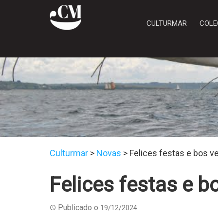
CULTURMAR
COLE
Culturmar
>
Novas
>
Felices festas e bos v
Felices festas e b
Publicado o
19/12/2024