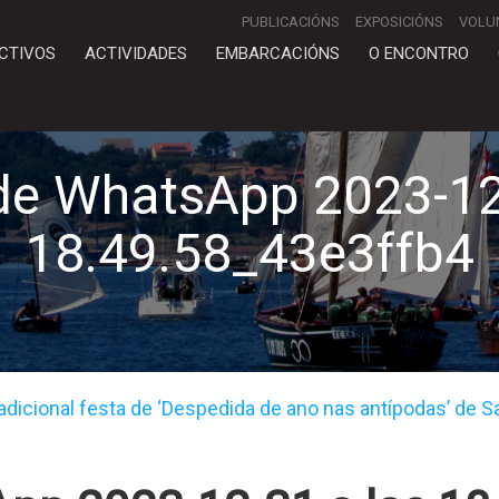
PUBLICACIÓNS
EXPOSICIÓNS
VOLU
CTIVOS
ACTIVIDADES
EMBARCACIÓNS
O ENCONTRO
de WhatsApp 2023-12-
18.49.58_43e3ffb4
radicional festa de ‘Despedida de ano nas antípodas’ de S